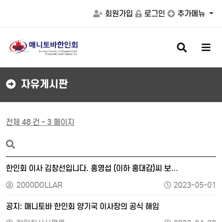
회원가입
로그인
추가메뉴
검
메
색
뉴
버
버
튼
튼
자유게시판
전체 48 건 - 3 페이지
한인회 이사 김창선입니다. 홍영섭 (이하 홍대감)씨 보…
2000DOLLAR
2023-05-01
공지: 매니토바 한인회 양기국 이사장의 공식 해임