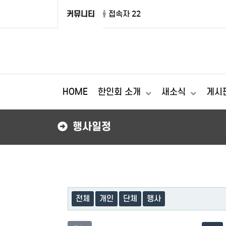
커뮤니티
접속자 22
HOME
한인회 소개
새소식
게시
행사일정
전체
개인
단체
행사