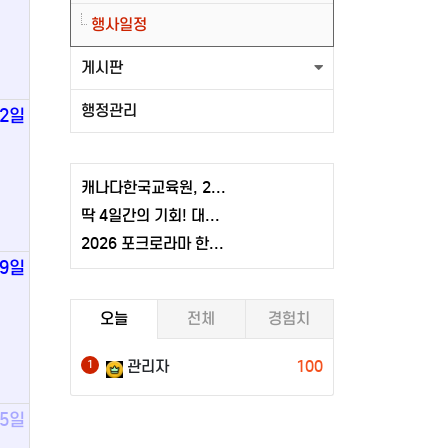
행사일정
게시판
행정관리
22일
캐나다한국교육원, 2026-2027 학년도 한국어 학점반 등록 및 고교생활 설명회 개최
딱 4일간의 기회! 대한항공 20% 역대급 할인 , 7/13(월)까지
2026 포크로라마 한국관 업체 입점 신청 마감일 공고
29일
오늘
전체
경험치
관리자
100
1
5일