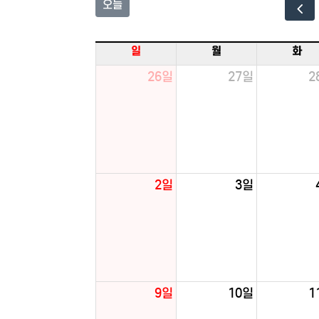
오늘
일
월
화
26일
27일
2
2일
3일
9일
10일
1