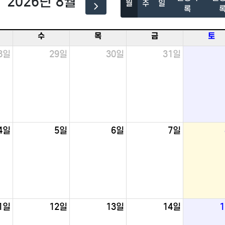
2026년 8월
월
주
일
록
수
목
금
토
8일
29일
30일
31일
4일
5일
6일
7일
1일
12일
13일
14일