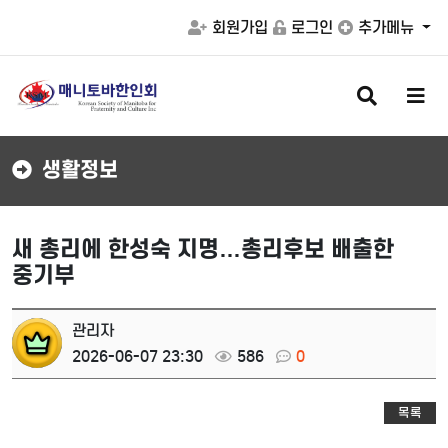
회원가입
로그인
추가메뉴
검
메
색
뉴
버
버
튼
튼
생활정보
새 총리에 한성숙 지명…총리후보 배출한
중기부
관리자
2026-06-07 23:30
586
0
목록