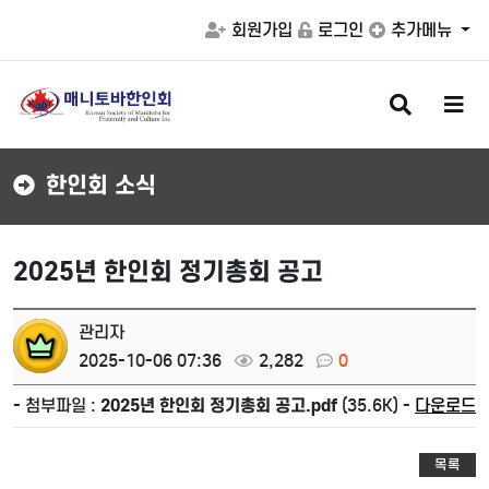
회원가입
로그인
추가메뉴
검
메
색
뉴
버
버
튼
튼
한인회 소식
2025년 한인회 정기총회 공고
관리자
2025-10-06 07:36
2,282
0
- 첨부파일 :
2025년 한인회 정기총회 공고.pdf
(35.6K) -
다운로드
목록