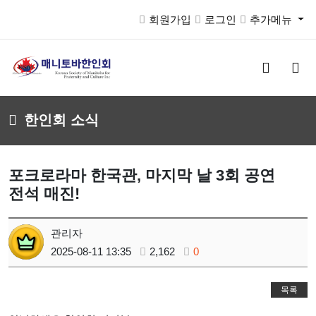
회원가입
로그인
추가메뉴
검
메
색
뉴
버
버
튼
튼
한인회 소식
포크로라마 한국관, 마지막 날 3회 공연
전석 매진!
관리자
2025-08-11 13:35
2,162
0
목록